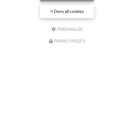
13/01/2025
Deny all cookies
Nouveau support de communication web
Alves Espaces Verts à Perrignier
vous présente son
PERSONALIZE
nouveau support de communication web réalisé par la
société
Cliken Web PRO
. Vous souhaitant une
PRIVACY POLICY
agréable visite…
Toute l'actualité
Paysagiste à Perrignier
34 rue de la Chapelle
74550 Perrignier