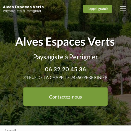
Aller
Alves Espaces Verts
au
Rappel gratuit
Paysagiste à Perrignier
contenu
principal
Paysagiste à Perrignier
06 32 20 45 36
34 RUE DE LA CHAPELLE 74550 PERRIGNIER
Contactez-nous
Accueil