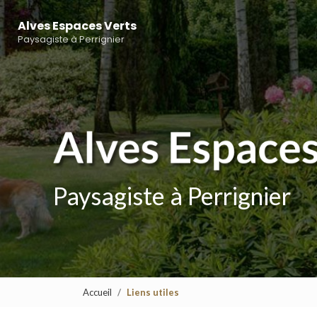
Navigation principale
Aller
au
Alves Espaces Verts
contenu
Paysagiste à Perrignier
principal
Paysagiste à Perrignier
Accueil
Liens utiles