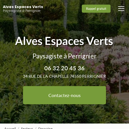
Aller
Alves Espaces Verts
au
Rappel gratuit
Paysagiste à Perrignier
contenu
principal
Paysagiste à Perrignier
06 32 20 45 36
34 RUE DE LA CHAPELLE 74550 PERRIGNIER
Contactez-nous
Accueil
Secteur
Douvaine