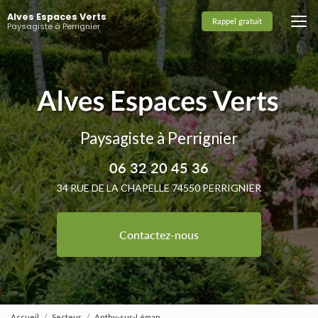
Aller
Alves Espaces Verts
au
Rappel gratuit
Paysagiste à Perrignier
contenu
principal
Paysagiste à Perrignier
06 32 20 45 36
34 RUE DE LA CHAPELLE 74550 PERRIGNIER
Contactez-nous
Accueil
Secteur
Anthy-sur-Léman