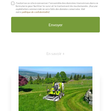
J'autorise ce site à conserver l'ensemble des données transmises dans ce
formulaire pour faciliter le suivi et le traitement de ma demande.
(Aucune
exploitation commerciale ne sera faite des données conservées. Voir
notre
politique de confidentialité
)
En savoir +