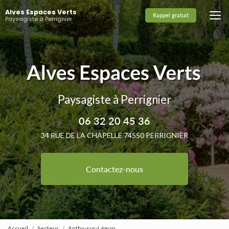
Aller
Alves Espaces Verts
au
Rappel gratuit
Paysagiste à Perrignier
contenu
principal
Paysagiste à Perrignier
06 32 20 45 36
34 RUE DE LA CHAPELLE 74550 PERRIGNIER
Contactez-nous
Accueil
Secteur
Anthy-sur-Léman