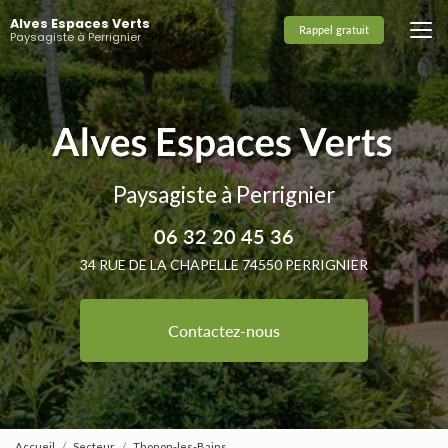
Aller
Alves Espaces Verts
au
Rappel gratuit
Paysagiste à Perrignier
contenu
principal
Paysagiste à Perrignier
06 32 20 45 36
34 RUE DE LA CHAPELLE 74550 PERRIGNIER
Contactez-nous
Accueil
Secteur
Thonon-les-Bains