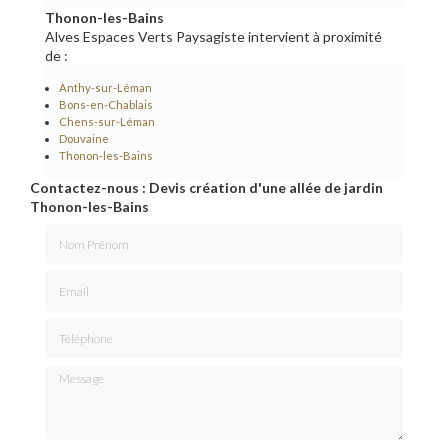
Thonon-les-Bains
Alves Espaces Verts Paysagiste intervient à proximité
de :
Anthy-sur-Léman
Bons-en-Chablais
Chens-sur-Léman
Douvaine
Thonon-les-Bains
Contactez-nous : Devis création d'une allée de jardin
Thonon-les-Bains
Nom Prénom
Email
Téléphone
Message