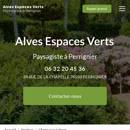
Aller
Alves Espaces Verts
au
Rappel gratuit
Paysagiste à Perrignier
contenu
principal
Paysagiste à Perrignier
06 32 20 45 36
34 RUE DE LA CHAPELLE 74550 PERRIGNIER
Contactez-nous
Accueil
Secteur
Chens-sur-Léman