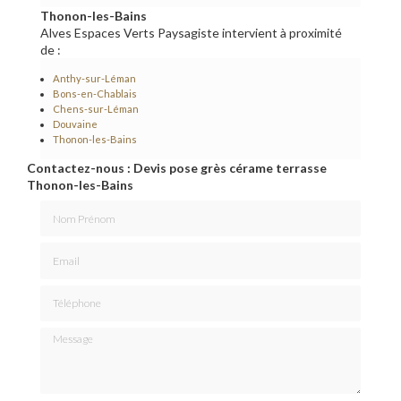
Thonon-les-Bains
Alves Espaces Verts Paysagiste intervient à proximité
de :
Anthy-sur-Léman
Bons-en-Chablais
Chens-sur-Léman
Douvaine
Thonon-les-Bains
Contactez-nous : Devis pose grès cérame terrasse
Thonon-les-Bains
Nom Prénom
Email
Téléphone
Message