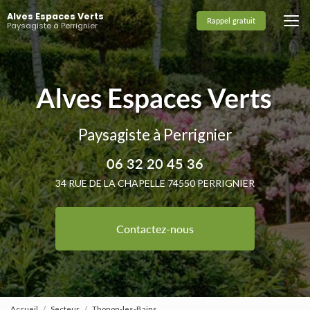
Aller
Alves Espaces Verts
au
Rappel gratuit
Paysagiste à Perrignier
contenu
principal
Paysagiste à Perrignier
06 32 20 45 36
34 RUE DE LA CHAPELLE 74550 PERRIGNIER
Contactez-nous
Accueil
Secteur
Thonon-les-Bains