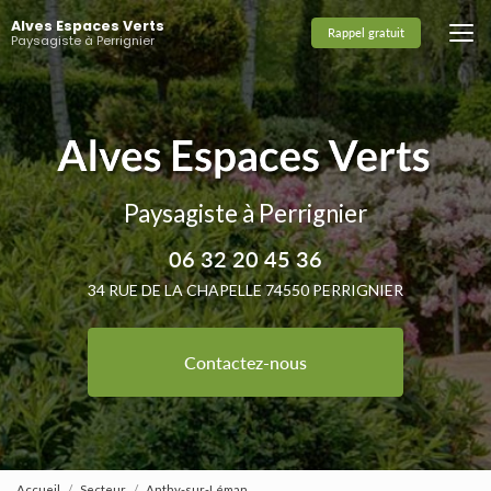
Aller
Alves Espaces Verts
au
Rappel gratuit
Paysagiste à Perrignier
contenu
principal
Paysagiste à Perrignier
06 32 20 45 36
34 RUE DE LA CHAPELLE 74550 PERRIGNIER
Contactez-nous
Accueil
Secteur
Anthy-sur-Léman