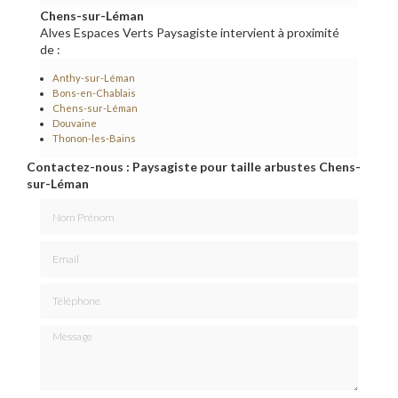
Chens-sur-Léman
Alves Espaces Verts Paysagiste intervient à proximité
de :
Anthy-sur-Léman
Bons-en-Chablais
Chens-sur-Léman
Douvaine
Thonon-les-Bains
Contactez-nous : Paysagiste pour taille arbustes Chens-
sur-Léman
Nom Prénom
Email
Téléphone
Message