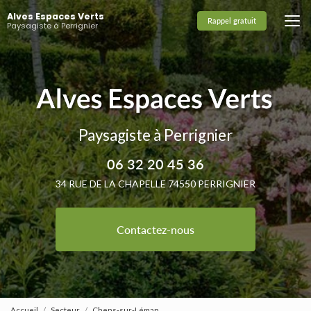
Aller
Alves Espaces Verts
au
Rappel gratuit
Paysagiste à Perrignier
contenu
principal
Paysagiste à Perrignier
06 32 20 45 36
34 RUE DE LA CHAPELLE 74550 PERRIGNIER
Contactez-nous
Accueil
Secteur
Chens-sur-Léman