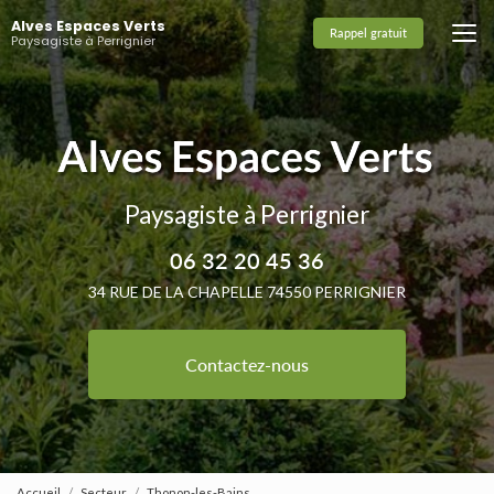
Aller
Alves Espaces Verts
au
Rappel gratuit
Paysagiste à Perrignier
contenu
principal
Paysagiste à Perrignier
06 32 20 45 36
34 RUE DE LA CHAPELLE 74550 PERRIGNIER
Contactez-nous
Accueil
Secteur
Thonon-les-Bains