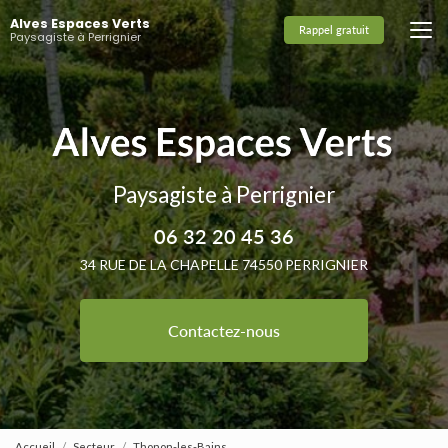
Aller
Alves Espaces Verts
au
Rappel gratuit
Paysagiste à Perrignier
contenu
principal
Paysagiste à Perrignier
06 32 20 45 36
34 RUE DE LA CHAPELLE 74550 PERRIGNIER
Contactez-nous
Accueil
Secteur
Thonon-les-Bains