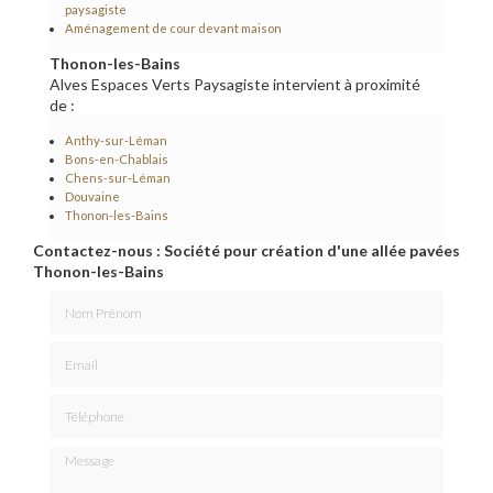
paysagiste
Aménagement de cour devant maison
Thonon-les-Bains
Alves Espaces Verts Paysagiste intervient à proximité
de :
Anthy-sur-Léman
Bons-en-Chablais
Chens-sur-Léman
Douvaine
Thonon-les-Bains
Contactez-nous : Société pour création d'une allée pavées
Thonon-les-Bains
Nom Prénom
Email
Téléphone
Message