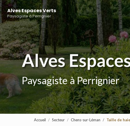
Navigation principale
Aller
au
Alves Espaces Verts
contenu
Paysagiste à Perrignier
principal
Paysagiste à Perrignier
Accueil
Secteur
Chens-sur-Léman
Taille de ha