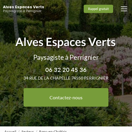
Aller
Alves Espaces Verts
au
Rappel gratuit
Paysagiste à Perrignier
contenu
principal
Paysagiste à Perrignier
06 32 20 45 36
34 RUE DE LA CHAPELLE 74550 PERRIGNIER
Contactez-nous
Accueil
Secteur
Bons-en-Chablais