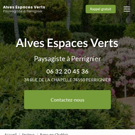
Aller
Alves Espaces Verts
au
Rappel gratuit
Paysagiste à Perrignier
contenu
principal
Paysagiste à Perrignier
06 32 20 45 36
34 RUE DE LA CHAPELLE 74550 PERRIGNIER
Contactez-nous
Accueil
Secteur
Bons-en-Chablais