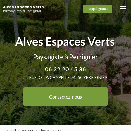
Aller
Alves Espaces Verts
au
Rappel gratuit
Paysagiste à Perrignier
contenu
principal
Paysagiste à Perrignier
06 32 20 45 36
34 RUE DE LA CHAPELLE 74550 PERRIGNIER
Contactez-nous
Accueil
Secteur
Thonon-les-Bains