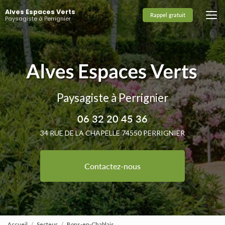
Aller
Alves Espaces Verts
au
Rappel gratuit
Paysagiste à Perrignier
contenu
principal
Paysagiste à Perrignier
06 32 20 45 36
34 RUE DE LA CHAPELLE 74550 PERRIGNIER
Contactez-nous
Accueil
Secteur
Bons-en-Chablais