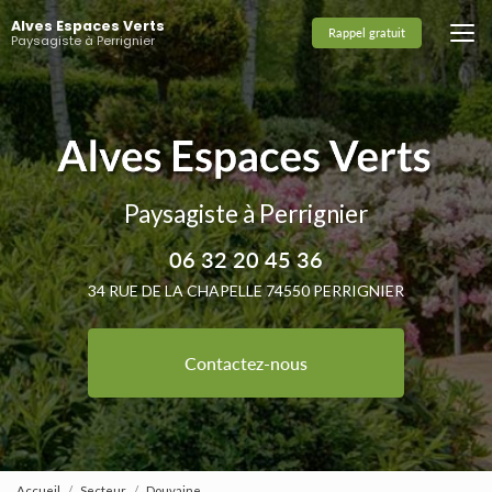
Aller
Alves Espaces Verts
au
Rappel gratuit
Paysagiste à Perrignier
contenu
principal
Paysagiste à Perrignier
06 32 20 45 36
34 RUE DE LA CHAPELLE 74550 PERRIGNIER
Contactez-nous
Accueil
Secteur
Douvaine