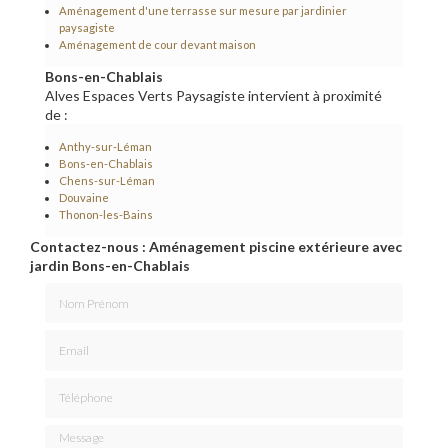
Aménagement d'une terrasse sur mesure par jardinier
paysagiste
Aménagement de cour devant maison
Bons-en-Chablais
Alves Espaces Verts Paysagiste intervient à proximité
de :
Anthy-sur-Léman
Bons-en-Chablais
Chens-sur-Léman
Douvaine
Thonon-les-Bains
Contactez-nous : Aménagement piscine extérieure avec
jardin Bons-en-Chablais
Nom Prénom
Email
Téléphone
Message