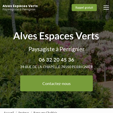
Aller
Alves Espaces Verts
au
Rappel gratuit
Paysagiste à Perrignier
contenu
principal
Paysagiste à Perrignier
06 32 20 45 36
34 RUE DE LA CHAPELLE 74550 PERRIGNIER
Contactez-nous
Accueil
Secteur
Bons-en-Chablais