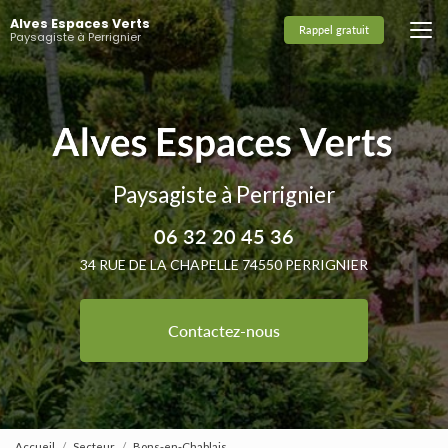
Aller
Alves Espaces Verts
au
Rappel gratuit
Paysagiste à Perrignier
contenu
principal
Paysagiste à Perrignier
06 32 20 45 36
34 RUE DE LA CHAPELLE 74550 PERRIGNIER
Contactez-nous
Accueil
Secteur
Bons-en-Chablais